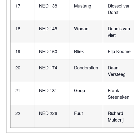
17
NED 138
Mustang
Diessel van
Dorst
18
NED 145
Wodan
Dennis van
vliet
19
NED 160
Bliek
Flip Koome
20
NED 174
Donderstien
Daan
Versteeg
21
NED 181
Geep
Frank
Steeneken
22
NED 226
Fuut
Richard
Mulderij