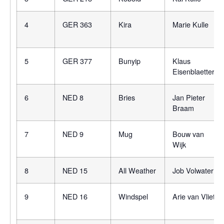
4
GER 363
Kira
Marie Kulle
5
GER 377
Bunyip
Klaus
Eisenblaetter
6
NED 8
Bries
Jan Pieter
Braam
7
NED 9
Mug
Bouw van
Wijk
8
NED 15
All Weather
Job Volwater
9
NED 16
Windspel
Arie van Vliet