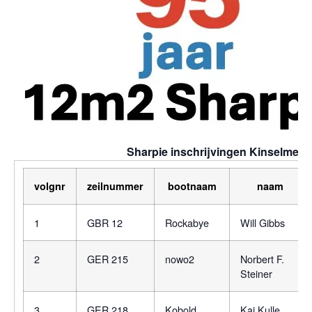
Sharpie inschrijvingen Kinselmeer
volgnr
zeilnummer
bootnaam
naam
1
GBR 12
Rockabye
Will Gibbs
2
GER 215
nowo2
Norbert F.
Steiner
3
GER 218
Kobold
Kai Kulle