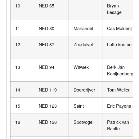
10
NED 65
Bryan
Lesage
11
NED 80
Mariandel
Cas Mulderij
12
NED 87
Zeeduivel
Lotte koome
13
NED 94
Witwiek
Derk Jan
Konijnenberg
14
NED 119
Doordrijver
Tom Weller
15
NED 123
Saint
Eric Payens
16
NED 128
Spotvogel
Patrick van
Raalte