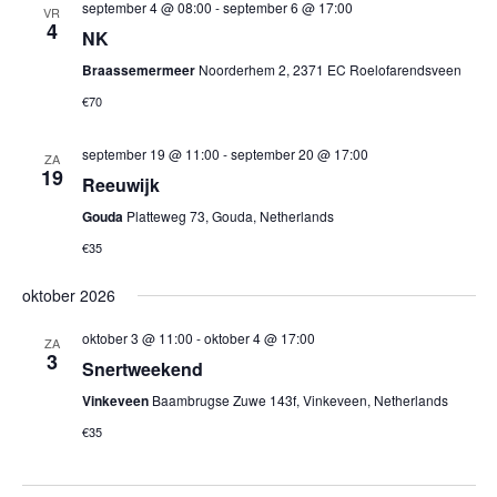
en
september 4 @ 08:00
-
september 6 @ 17:00
VR
4
weer
NK
Braassemermeer
Noorderhem 2, 2371 EC Roelofarendsveen
navig
€70
september 19 @ 11:00
-
september 20 @ 17:00
ZA
19
Reeuwijk
Gouda
Platteweg 73, Gouda, Netherlands
€35
oktober 2026
oktober 3 @ 11:00
-
oktober 4 @ 17:00
ZA
3
Snertweekend
Vinkeveen
Baambrugse Zuwe 143f, Vinkeveen, Netherlands
€35