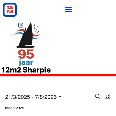
Even
Ev
21/3/2025
 - 
7/8/2026
Zoeken
Lijst
Selecteer
we
Zoek
een
maart 2025
datum.
na