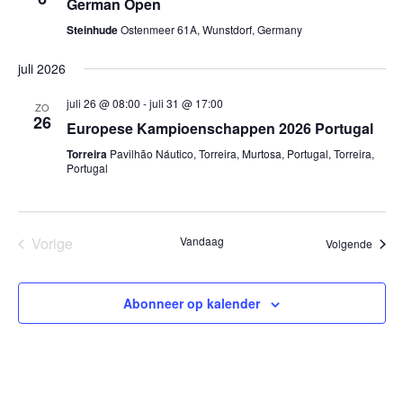
German Open
Steinhude
Ostenmeer 61A, Wunstdorf, Germany
juli 2026
juli 26 @ 08:00
-
juli 31 @ 17:00
ZO
26
Europese Kampioenschappen 2026 Portugal
Torreira
Pavilhão Náutico, Torreira, Murtosa, Portugal, Torreira,
Portugal
Evenementen
Vorige
Vandaag
Evene
Volgende
Abonneer op kalender