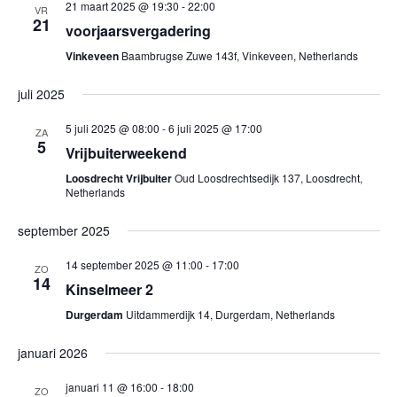
en
21 maart 2025 @ 19:30
-
22:00
VR
21
weer
voorjaarsvergadering
Vinkeveen
Baambrugse Zuwe 143f, Vinkeveen, Netherlands
navig
juli 2025
5 juli 2025 @ 08:00
-
6 juli 2025 @ 17:00
ZA
5
Vrijbuiterweekend
Loosdrecht Vrijbuiter
Oud Loosdrechtsedijk 137, Loosdrecht,
Netherlands
september 2025
14 september 2025 @ 11:00
-
17:00
ZO
14
Kinselmeer 2
Durgerdam
Uitdammerdijk 14, Durgerdam, Netherlands
januari 2026
januari 11 @ 16:00
-
18:00
ZO