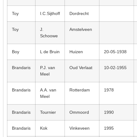
Toy
I.C.Sijthoff
Dordrecht
Toy
J.
Amstelveen
Schoowe
Boy
L de Bruin
Huizen
20-05-1938
Brandaris
P.J. van
Oud Verlaat
10-02-1955
Meel
Brandaris
A.A. van
Rotterdam
1978
Meel
Brandaris
Tournier
Ommoord
1990
Brandaris
Kok
Vinkeveen
1995