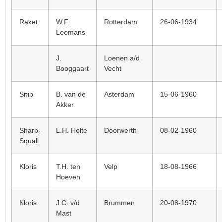
Raket
W.F.
Rotterdam
26-06-1934
Leemans
J.
Loenen a/d
Booggaart
Vecht
Snip
B. van de
Asterdam
15-06-1960
Akker
Sharp-
L.H. Holte
Doorwerth
08-02-1960
Squall
Kloris
T.H. ten
Velp
18-08-1966
Hoeven
Kloris
J.C. v/d
Brummen
20-08-1970
Mast